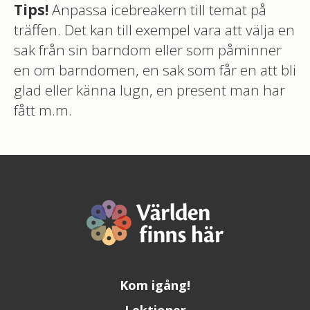
Tips!
Anpassa icebreakern till temat på
träffen. Det kan till exempel vara att välja en
sak från sin barndom eller som påminner
en om barndomen, en sak som får en att bli
glad eller känna lugn, en present man har
fått m.m.
Kom igång!