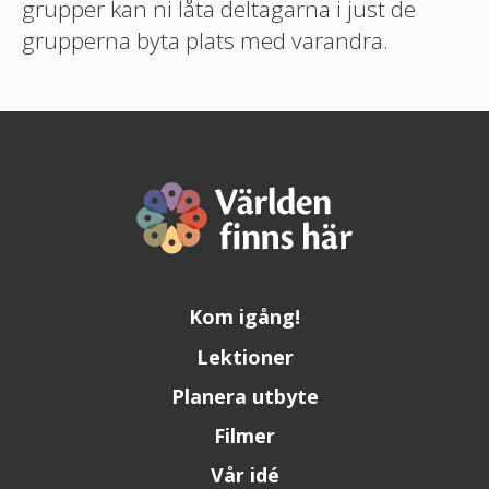
grupper kan ni låta deltagarna i just de
grupperna byta plats med varandra.
Kom igång!
Lektioner
Planera utbyte
Filmer
Vår idé