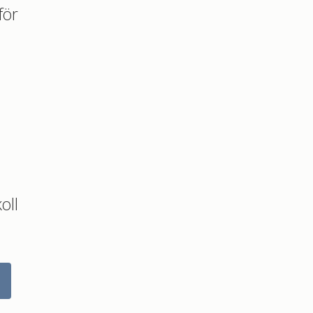
för
oll