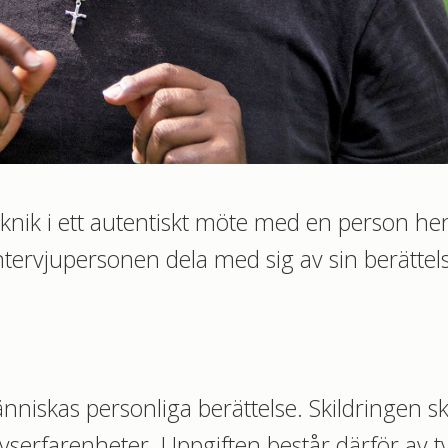
teknik i ett autentiskt möte med en person he
intervjupersonen dela med sig av sin berättel
änniskas personliga berättelse. Skildringen s
ivserfarenheter. Uppgiften består därför av t