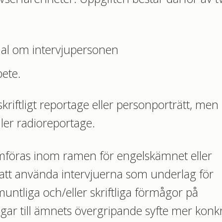
ial om intervjupersonen
bete.
skriftligt reportage eller personporträtt, men
ller radioreportage.
mföras inom ramen för engelskämnet eller
 att använda intervjuerna som underlag för
muntliga och/eller skriftliga förmågor på
ngar till ämnets övergripande syfte mer konk