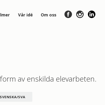
ilmer
Vår idé
Om oss
i form av enskilda elevarbeten.
SVENSKA/SVA