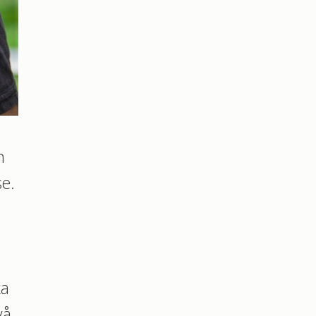
n
se.
ka
vå