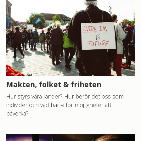
SFI B
SFI C
SFI D
SVA GRUND
Välj ämne
Makten, folket & friheten
HITTA LEKTIONER
Hur styrs våra länder? Hur berör det oss som
individer och vad har vi för möjligheter att
påverka?