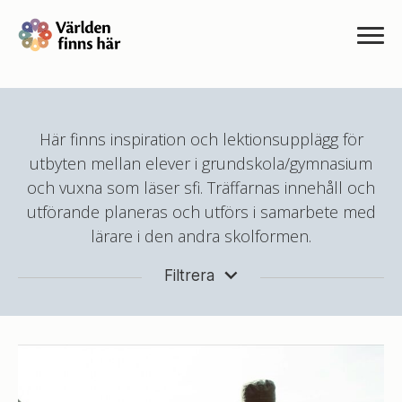
Här finns inspiration och lektionsupplägg för
utbyten mellan elever i grundskola/gymnasium
och vuxna som läser sfi. Träffarnas innehåll och
utförande planeras och utförs i samarbete med
lärare i den andra skolformen.
Filtrera
ÅRSKURS 1-3
ÅRSKURS 4-6
ÅRSKURS 7-9
GYMNASIET