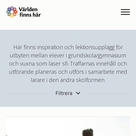
Här finns inspiration och lektionsupplägg för
utbyten mellan elever i grundskola/gymnasium
och vuxna som läser sfi. Träffarnas innehåll och
utförande planeras och utförs i samarbete med
lärare i den andra skolformen.
Filtrera
ÅRSKURS 1-3
ÅRSKURS 4-6
ÅRSKURS 7-9
GYMNASIET