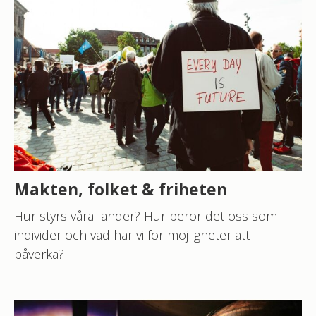
SFI B
SFI C
SFI D
SVA GRUND
Välj ämne
Makten, folket & friheten
HITTA LEKTIONER
Hur styrs våra länder? Hur berör det oss som
individer och vad har vi för möjligheter att
påverka?